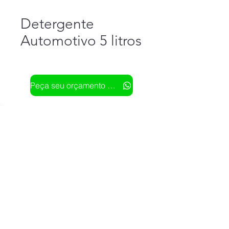
Detergente
Automotivo 5 litros
Peça seu orçamento pelo Whatsapp
Rua Norberto Luiz de Oliveira, 146 - Bairro Centro -
Vera Cruz - São Paulo
(14) 99635-8400
CNPJ:
19.240.891
/0001-81
vscleanatacadista@gmail.com