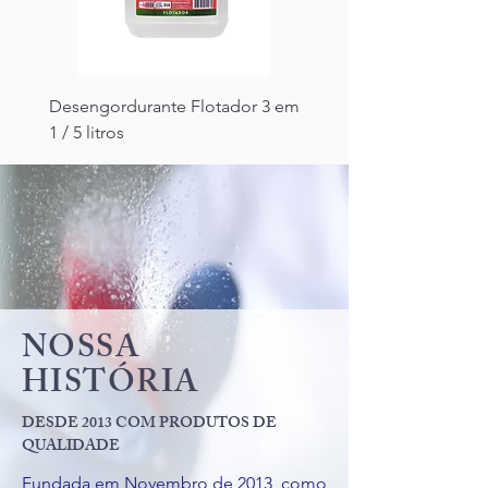
Desengordurante Flotador 3 em
1 / 5 litros
NOSSA
HISTÓ
RIA
DESDE 2013 COM PRODUTOS DE
Sabonete Líquido Perolado
Limpa Alumínio 500ml
Detergente Neutro 2 litros
Desinfetante Lavanda 2 litros
QUALIDADE
Pitanga 1 litro
Fundada em Novembro de 2013, como