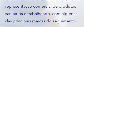
representação comercial de produtos
sanitários e trabalhando com algumas
das principais marcas do seguimento.
CONHECER MAIS